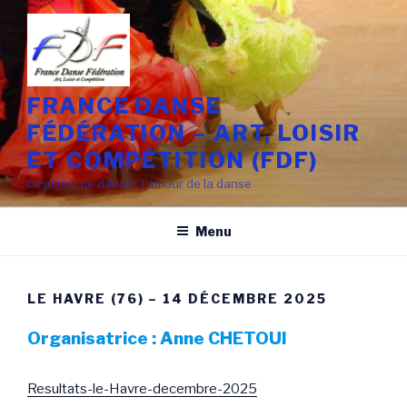
Aller
au
contenu
principal
FRANCE DANSE
FÉDÉRATION – ART, LOISIR
ET COMPÉTITION (FDF)
Le plaisir de danser, l'amour de la danse
Menu
LE HAVRE (76) – 14 DÉCEMBRE 2025
Organisatrice : Anne CHETOUI
Resultats-le-Havre-decembre-2025