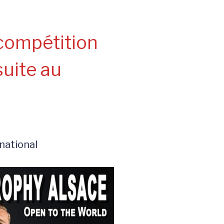
 compétition
suite au
rnational