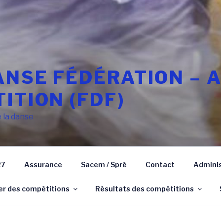
NSE FÉDÉRATION – AR
ITION (FDF)
e la danse
27
Assurance
Sacem / Spré
Contact
Adminis
er des compétitions
Résultats des compétitions