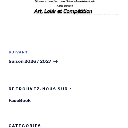
Navigation
de
SUIVANT
Article
l’article
suivant
Saison 2026 / 2027
RETROUVEZ-NOUS SUR :
FaceBook
CATÉGORIES